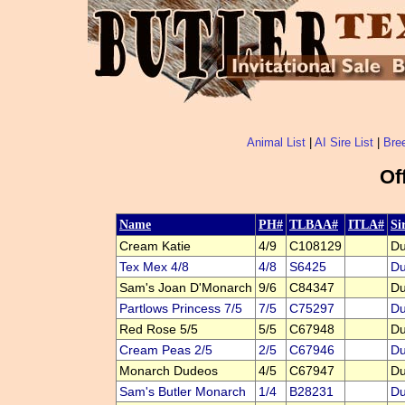
Animal List
|
AI Sire List
|
Bree
Of
Name
PH#
TLBAA#
ITLA#
Si
Cream Katie
4/9
C108129
Du
Tex Mex 4/8
4/8
S6425
Du
Sam's Joan D'Monarch
9/6
C84347
Du
Partlows Princess 7/5
7/5
C75297
Du
Red Rose 5/5
5/5
C67948
Du
Cream Peas 2/5
2/5
C67946
Du
Monarch Dudeos
4/5
C67947
Du
Sam's Butler Monarch
1/4
B28231
Du