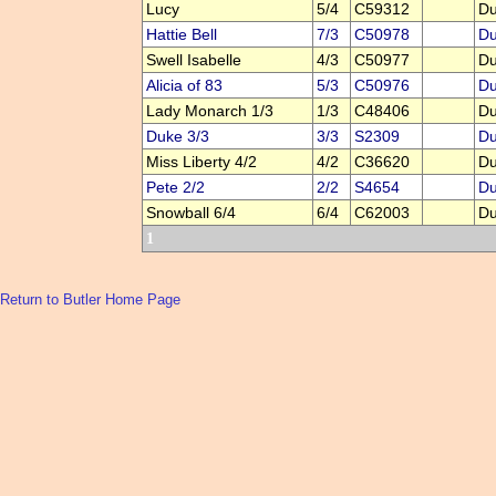
Lucy
5/4
C59312
Du
Hattie Bell
7/3
C50978
Du
Swell Isabelle
4/3
C50977
Du
Alicia of 83
5/3
C50976
Du
Lady Monarch 1/3
1/3
C48406
Du
Duke 3/3
3/3
S2309
Du
Miss Liberty 4/2
4/2
C36620
Du
Pete 2/2
2/2
S4654
Du
Snowball 6/4
6/4
C62003
Du
1
Return to Butler Home Page